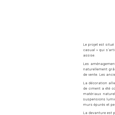
Le projet est situ
casual » qui s’art
assise.
Architecte 
Les aménagements
naturellement grâc
de vente. Les anc
La décoration alli
de ciment a été c
matériaux naturel
suspensions lumin
murs épurés et pei
La devanture est 