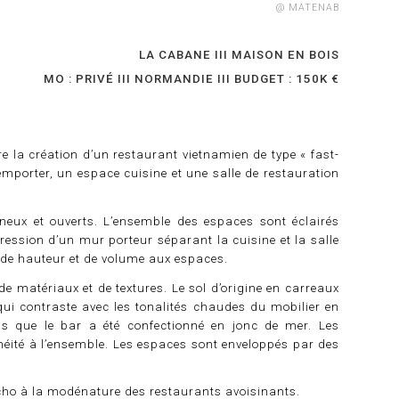
@
MATENAB
LA CABANE III MAISON EN BOIS
MO : PRIVÉ III NORMANDIE III BUDGET : 150K €
re la création d’un restaurant vietnamien de type « fast-
emporter, un espace cuisine et une salle de restauration
eux et ouverts. L’ensemble des espaces sont éclairés
ression d’un mur porteur séparant la cuisine et la salle
 de hauteur et de volume aux espaces.
 de matériaux et de textures. Le sol d’origine en carreaux
qui contraste avec les tonalités chaudes du mobilier en
dis que le bar a été confectionné en jonc de mer. Les
éité à l’ensemble. Les espaces sont enveloppés par des
écho à la modénature des restaurants avoisinants.