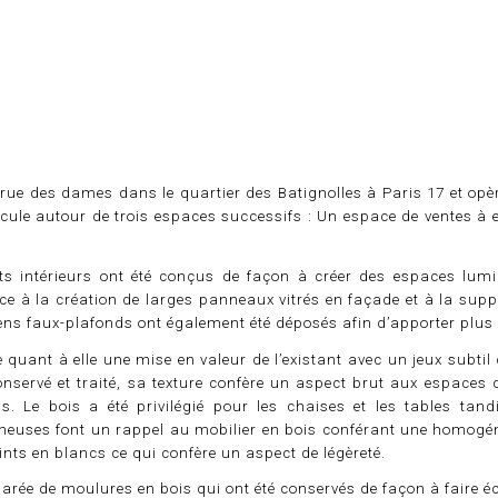
é rue des dames dans le quartier des Batignolles à Paris 17 et opè
icule autour de trois espaces successifs : Un espace de ventes à 
restaurant Paris
 intérieurs ont été conçus de façon à créer des espaces lumin
e à la création de larges panneaux vitrés en façade et à la supp
iens faux-plafonds ont également été déposés afin d’apporter plus
e quant à elle une mise en valeur de l’existant avec un jeux subtil
onservé et traité, sa texture confère un aspect brut aux espaces 
s. Le bois a été privilégié pour les chaises et les tables tan
euses font un rappel au mobilier en bois conférant une homogén
nts en blancs ce qui confère un aspect de légèreté.
parée de moulures en bois qui ont été conservés de façon à faire 