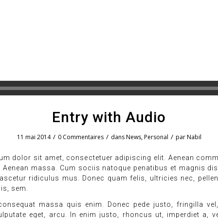
Entry with Audio
/
/
/
11 mai 2014
0 Commentaires
dans
News
,
Personal
par
Nabil
um dolor sit amet, consectetuer adipiscing elit. Aenean comm
r. Aenean massa. Cum sociis natoque penatibus et magnis dis 
scetur ridiculus mus. Donec quam felis, ultricies nec, pelle
is, sem.
consequat massa quis enim. Donec pede justo, fringilla vel,
ulputate eget, arcu. In enim justo, rhoncus ut, imperdiet a, v