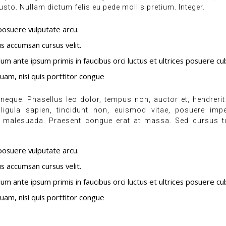
 justo. Nullam dictum felis eu pede mollis pretium. Integer.
osuere vulputate arcu.
us accumsan cursus velit.
um ante ipsum primis in faucibus orci luctus et ultrices posuere cub
quam, nisi quis porttitor congue
eque. Phasellus leo dolor, tempus non, auctor et, hendrerit 
 ligula sapien, tincidunt non, euismod vitae, posuere imper
malesuada. Praesent congue erat at massa. Sed cursus tu
osuere vulputate arcu.
us accumsan cursus velit.
um ante ipsum primis in faucibus orci luctus et ultrices posuere cub
quam, nisi quis porttitor congue