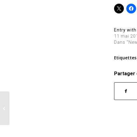
Entry with
11 mai 20
Dans "Ne
Etiquettes 
Partager 
Entry without preview image