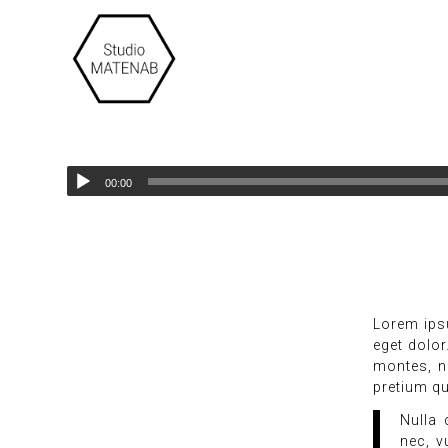
00:00
Lorem ips
eget dolo
montes, na
pretium qu
Nulla 
nec, v