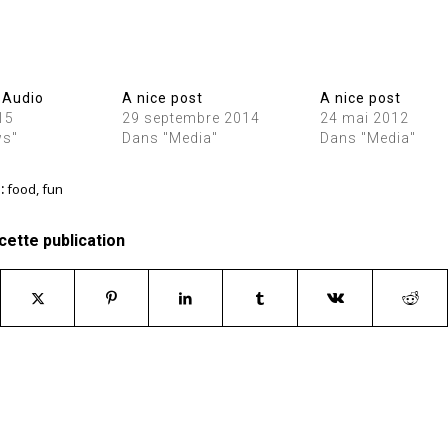
 Audio
A nice post
A nice post
15
29 septembre 2014
24 mai 2012
ws"
Dans "Media"
Dans "Media"
:
food
,
fun
cette publication