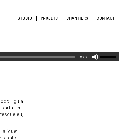
STUDIO
PROJETS
CHANTIERS
CONTACT
00:00
odo ligula
parturient
ntesque eu,
 aliquet
enenatis