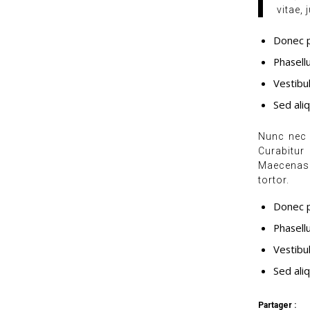
vitae,
Donec p
Phasell
Vestibul
Sed ali
Nunc nec n
Curabitur
Maecenas 
tortor.
Donec p
Phasell
Vestibul
Sed ali
Partager :